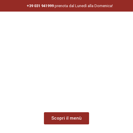
+39 031 941999
prenota dal Lunedì alla Domenica!
HOME
MENÙ
CONTATTI
Carni eccezionali da tutto il
mondo!
Assapora sapori autentici con i nostri tagli di alta qualità per
soddisfare il tuo palato.
Scopri il menù