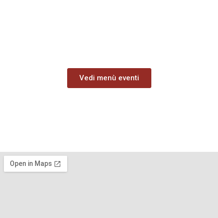
Le carni migliori & le eccellenti
materie prime
scoprile nel nuovo
menù dedicato.
Vedi menù eventi
Prenota online