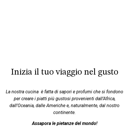
Ristorante Etnico a Como, ristorante etnico Varese,
Ristorante Etnico Milano
, Ristorante
etnico Lugano.
Steakhouse ticino
,
steackhouse procinvia di Como, steackhouse provincia di
Varese, Steackouse vicino Milano. Griglieria, ristorante tipico lombardo Varese, Como, Milano
e Lugano.
Inizia il tuo viaggio nel gusto
La nostra cucina è fatta di sapori e profumi che si fondono
per creare i piatti più gustosi provenienti dall’Africa,
dall’Oceania, dalle Americhe e, naturalmente, dal nostro
continente.
Assapora le pietanze del mondo!