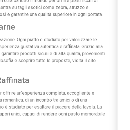
cura da tutto il mondo per offrire piatti ricchi di
centra su tagli esotici come zebra, struzzo e
osi e garantire una qualità superiore in ogni portata.
Carne
vazione. Ogni piatto è studiato per valorizzare le
sperienza gustativa autentica e raffinata. Grazie alla
garantire prodotti sicuri e di alta qualità, provenienti
losofia e scoprire tutte le proposte, visita il sito
affinata
 offrire un’esperienza completa, accogliente e
na romantica, di un incontro tra amici o di una
 è studiato per esaltare il piacere della tavola. La
sapori unici, capaci di rendere ogni pasto memorabile