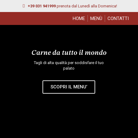
+39 031 941999
prenota dal Lunedì alla Domenica!
HOME
MENÙ
CONTATTI
Carne da tutto il mondo
Tagli di alta qualità per soddisfare il tuo
palato
SCOPRI IL MENU’